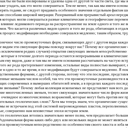
 как бы ни были изолированы и удалены одна от другой те части света, где мы
даже угадать, как это могло совершиться. Тем не менее, так как мы имеем осно
ерять годами, не следует придавать особенного значения отдельным фактам ши
гими способами широкой миграции. Разорванный или прерывистый ареал нередк
, в которых могли совершаться разные климатические и географические переме
о влияние ледникового периода на распространение на земле одного и того же
ов. Что касается различных видов одного и того же рода, обитающих в отдал
ак процесс модификации необходимо совершался медленно; таким образом, тру
сконечное число промежуточных форм, связывающих друг с другом виды каждо
 не видим эти связующие формы повсюду вокруг нас? Почему все органические
а исключением редких случаев) открытия связующих звеньев
непосредственно
которые в течение долгого периода остаются непрерывными и климатические
ным ему видом, даже и там мы не имеем основания рассчитывать на частую в
 того же рода претерпевают изменения, остальные виды полностью вымирают, н
не в одно и то же время, и псе модификации будут совершаться медленно. Я п
ственными формами, с другой стороны, потому что эти последние, представ
нные меньшим числом особей, так что эти промежуточные разновидности в ко
зующих современных и вымерших обитателей земли, а в пределах каждого пос
ими звеньями? Почему любая коллекция ископаемых не представляет нам всех
ие многочисленных звеньев, теснее связующих значительное число форм жизн
 очевидное из многочисленных возражений, которые могут быть против нее п
ательных геологических слоях? Хотя мы теперь знаем, что органические сущес
 мы не встречаем под этой системой нагроможденных пластов, переполненных
ые, совершенно нам неизвестные эпохи истории земли.
что геологическая летопись значительно менее полна, чем предполагает больш
одоначальная форма каких-либо двух или нескольких видов не может являтьс
ется промежуточным непосредственно по особенностям своего хвоста и зоба 