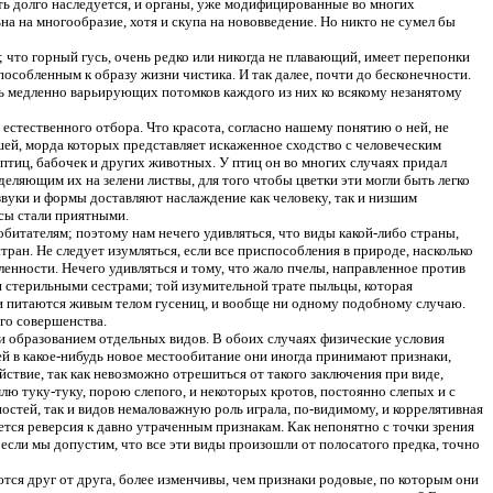
ть долго наследуется, и органы, уже модифицированные во многих
 на многообразие, хотя и скупа на нововведение. Но никто не сумел бы
; что горный гусь, очень редко или никогда не плавающий, имеет перепонки
особленным к образу жизни чистика. И так далее, почти до бесконечности.
ть медленно варьирующих потомков каждого из них ко всякому незанятому
 естественного отбора. Что красота, согласно нашему понятию о ней, не
шей, морда которых представляет искаженное сходство с человеческим
тиц, бабочек и других животных. У птиц он во многих случаях придал
деляющим их на зелени листвы, для того чтобы цветки эти могли быть легко
звуки и формы доставляют наслаждение как человеку, так и низшим
усы стали приятными.
битателям; поэтому нам нечего удивляться, что виды какой-либо страны,
ан. Не следует изумляться, если все приспособления в природе, насколько
енности. Нечего удивляться и тому, что жало пчелы, направленное против
ми стерильными сестрами; той изумительной трате пыльцы, которая
ки питаются живым телом гусениц, и вообще ни одному подобному случаю.
го совершенства.
и образованием отдельных видов. В обоих случаях физические условия
тей в какое-нибудь новое местообитание они иногда принимают признаки,
ствие, так как невозможно отрешиться от такого заключения при виде,
млю туку-туку, порою слепого, и некоторых кротов, постоянно слепых и с
стей, так и видов немаловажную роль играла, по-видимому, и коррелятивная
ется реверсия к давно утраченным признакам. Как непонятно с точки зрения
 если мы допустим, что все эти виды произошли от полосатого предка, точно
ются друг от друга, более изменчивы, чем признаки родовые, по которым они