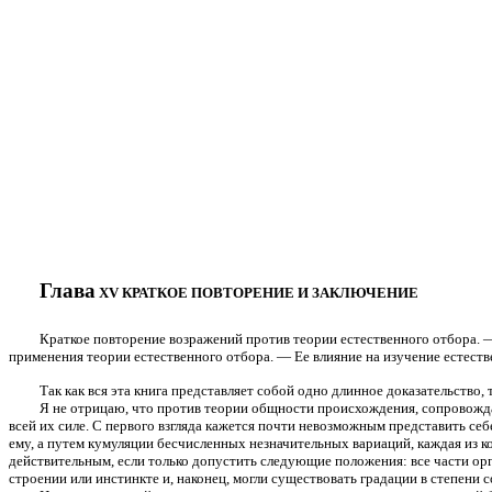
Глава
XV КРАТКОЕ ПОВТОРЕНИЕ И ЗАКЛЮЧЕНИЕ
Краткое повторение возражений против теории естественного отбора. 
применения теории естественного отбора. — Ее влияние на изучение естест
Так как вся эта книга представляет собой одно длинное доказательство, 
Я не отрицаю, что против теории общности происхождения, сопровожда
всей их силе. С первого взгляда кажется почти невозможным представить с
ему, а путем кумуляции бесчисленных незначительных вариаций, каждая из к
действительным, если только допустить следующие положения: все части ор
строении или инстинкте и, наконец, могли существовать градации в степени 