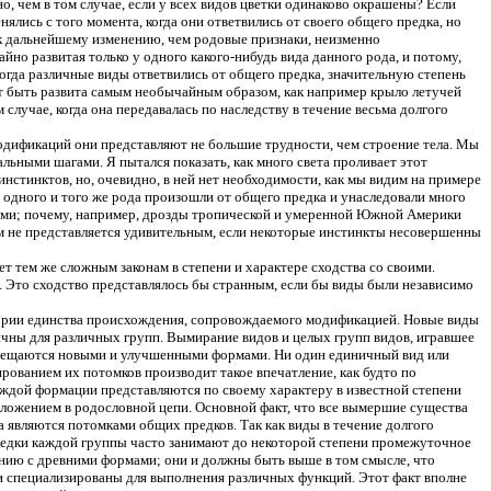
о, чем в том случае, если у всех видов цветки одинаково окрашены? Если
лись с того момента, когда они ответвились от своего общего предка, но
 к дальнейшему изменению, чем родовые признаки, неизменно
но развитая только у одного какого-нибудь вида данного рода, и потому,
 когда различные виды ответвились от общего предка, значительную степень
ет быть развита самым необычайным образом, как например крыло летучей
 случае, когда она передавалась по наследству в течение весьма долгого
модификаций они представляют не большие трудности, чем строение тела. Мы
льными шагами. Я пытался показать, как много света проливает этот
стинктов, но, очевидно, в ней нет необходимости, как мы видим на примере
 одного и того же рода произошли от общего предка и унаследовали много
тами; почему, например, дрозды тропической и умеренной Южной Америки
ам не представляется удивительным, если некоторые инстинкты несовершенны
т тем же сложным законам в степени и характере сходства со своими.
д. Это сходство представлялось бы странным, если бы виды были независимо
теории единства происхождения, сопровождаемого модификацией. Новые виды
ичны для различных групп. Вымирание видов и целых групп видов, игравшее
замещаются новыми и улучшенными формами. Ни один единичный вид или
ованием их потомков производит такое впечатление, как будто по
аждой формации представляются по своему характеру в известной степени
ожением в родословной цепи. Основной факт, что все вымершие существа
 являются потомками общих предков. Так как виды в течение долгого
предки каждой группы часто занимают до некоторой степени промежуточное
ию с древними формами; они и должны быть выше в том смысле, что
и специализированы для выполнения различных функций. Этот факт вполне