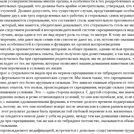
были усовершенствованы многие органы, в особенности в тех раздробленных 
тельных градаций, что должны быть крайне осмотрительны, утверждая, что тот
 ступеней. Должно допустить, что существуют случаи, представляющие особые
бщине двух или трех определенных каст рабочих и стерильных самок муравьев;
нии оказываются стерильными, что составляет столь замечательную противоп
ы, который, мне кажется, убедительно доказывает, что стерильность столь же м
ым следствием различий в воспроизводительной системе скрещивающихся видо
х случаях, когда один и тот же вид играет роль то отца, то матери. К тому ж
ворению, они дают мало семян пли совсем не дают их, а их потомство оказыв
рых особенностей в строении и функциях их органов воспроизведения.
омесей, и признается многими авторами за общее правило, однако нельзя при
которыми производились опыты, было получено при доместикации; а так как до
и, получилась бы при скрещивании родительских видов, мы не должны ожидать
роисходит от тех же причин, которые позволяют нашим домашним животным сво
стым переменам в условиях их жизни.
рос о стерильности видов при их первом скрещивании и их гибридного потомс
и фертильности всех органических существ. Мы знаем также, что скрещивание
нно делает его более крупным и сильным. Это зависит главным образом от то
льных опытов, что польза, происходящая от скрещивания, нередко сильно умен
инаковым условиям. Это — одна сторона вопроса. С другой стороны, мы знаем
ршенно новых и резко отличающихся условий, то они или погибали, или, если 
пени, с нашими одомашненными формами, в течение долгого времени подвергав
потому ли, что они погибают вскоре после зачатия или в самом раннем возрас
этот результат должен быть приписан той глубокой перемене в их жизненных 
не плодятся в неволе даже у себя на родине, между тем как домашняя свинья и
ида при скрещивании, так же как и их гибридное потомство, оказываются обы
ртильными.
провождаемого модификацией, встречается с довольно существенными трудност