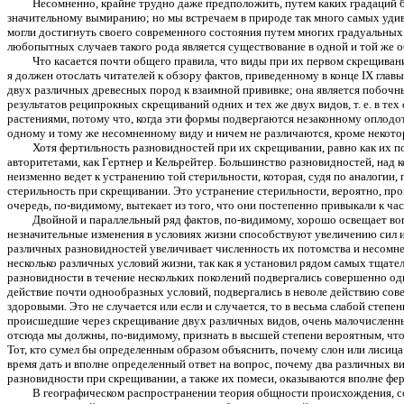
Несомненно, крайне трудно даже предположить, путем каких градаций 
значительному вымиранию; но мы встречаем в природе так много самых удиви
могли достигнуть своего современного состояния путем многих градуальных
любопытных случаев такого рода является существование в одной и той же о
Что касается почти общего правила, что виды при их первом скрещива
я должен отослать читателей к обзору фактов, приведенному в конце IX глав
двух различных древесных пород к взаимной прививке; она является побочн
результатов реципрокных скрещиваний одних и тех же двух видов, т. е. в те
растениями, потому что, когда эти формы подвергаются незаконному оплодот
одному и тому же несомненному виду и ничем не различаются, кроме некото
Хотя фертильность разновидностей при их скрещивании, равно как их п
авторитетами, как Гертнер и Кельрейтер. Большинство разновидностей, над 
неизменно ведет к устранению той стерильности, которая, судя по аналоги
стерильность при скрещивании. Это устранение стерильности, вероятно, п
очередь, по-видимому, вытекает из того, что они постепенно привыкали к ча
Двойной и параллельный ряд фактов, по-видимому, хорошо освещает воп
незначительные изменения в условиях жизни способствуют увеличению сил 
различных разновидностей увеличивает численность их потомства и несомне
несколько различных условий жизни, так как я установил рядом самых тщате
разновидности в течение нескольких поколений подвергались совершенно од
действие почти однообразных условий, подвергались в неволе действию сове
здоровыми. Это не случается или если и случается, то в весьма слабой сте
происшедшие через скрещивание двух различных видов, очень малочисленны, 
отсюда мы должны, по-видимому, признать в высшей степени вероятным, что 
Тот, кто сумел бы определенным образом объяснить, почему слон или лисица 
время дать и вполне определенный ответ на вопрос, почему два различных в
разновидности при скрещивании, а также их помеси, оказываются вполне фе
В географическом распространении теория общности происхождения, со