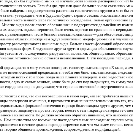
о вида, как бы тщательно мы их не изучали, если в нашем распоряжении нет 
огочисленных звеньев. Если бы две, три или даже большее число связанных м
и были найдены в подразделениях различных геологических ярусов и хотя бы с
 станет утверждать, что в будущем будет открыто столько ископаемых звеньев
тельная часть земного шара геологически исследована. Только органические с
ле. Многие виды после своего образования не подвергаются дальнейшему измен
 их измерять годами, вероятно, были очень коротки по сравнению с периодами
е, а разновидности часто бывают сначала локальными — два обстоятельства,
даленные области, прежде чем будут значительно модифицированы и улучшены; 
опросту рассматриваются как новые виды. Большая часть формаций образовалас
вания видовых форм. Следующие друг за другом формации в большинстве случ
ы устоять от последующего разрушения, могли, как общее правило, образовать
ческая летопись обычно остается незаполненной. В эти последние периоды, 
 формации, то я могу только повторить гипотезу, высказанную в Х главе, а и
 не имеем оснований предполагать, чтобы оно было таковым всегда; следовате
оторый истек с той поры. когда наша планета затвердела, и его недостаточно
сти, одно из самых важных, какие были до сих пор выдвинуты, то я могу тол
ные еще до сих пор не допускают, что строение вселенной и внутренности наше
согласятся с тем, что она несовершенна в такой мере, как это требуется наше
виды претерпели изменения, и притом эти изменения протекали именно так, как
следовательных формаций неизменно гораздо более сходны друг с другом, чем 
раведливо выдвинуты против теории; вместе с тем я вкратце повторил те ответ
неваюсь в их вескости. Но должно особенно обратить внимание, что наиболее 
ть. Нам неизвестны все возможные последовательные переходные ступени меж
организмов в течение долгих периодов времени или что мы знаем степень несо
нуть теорию общности происхождения, сопровождаемого модификацией.