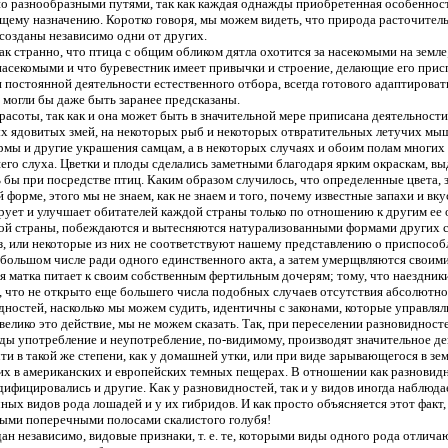
чно разнообразными путями, так как каждая однажды приобретенная особеннос
ему назначению. Коротко говоря, мы можем видеть, что природа расточительна
созданы независимо одни от других.
ак странно, что птица с общим обликом дятла охотится за насекомыми на земле
насекомыми и что буревестник имеет привычки и строение, делающие его присп
и постоянной деятельности естественного отбора, всегда готового адаптирова
 могли бы даже быть заранее предсказаны.
асоты, так как и она может быть в значительной мере приписана деятельности
рых ядовитых змей, на некоторых рыб и некоторых отвратительных летучих мы
ы и другие украшения самцам, а в некоторых случаях и обоим полам многих п
его слуха. Цветки и плоды сделались заметными благодаря ярким окраскам, вы
бы при посредстве птиц. Каким образом случилось, что определенные цвета, 
форме, этого мы не знаем, как не знаем и того, почему известные запахи и вк
рует и улучшает обитателей каждой страны только по отношению к другим ее о
ой страны, побеждаются и вытесняются натурализованными формами других стр
, или некоторые из них не соответствуют нашему представлению о приспособл
ом большом числе ради одного единственного акта, а затем умерщвляются свои
я матка питает к своим собственным фертильным дочерям; тому, что наездни
м, что не открыто еще большего числа подобных случаев отсутствия абсолютно
остей, насколько мы можем судить, идентичны с законами, которые управлял
 велико это действие, мы не можем сказать. Так, при переселении разновиднос
иды употребление и неупотребление, по-видимому, производят значительное дей
и в такой же степени, как у домашней утки, или при виде зарывающегося в зе
их в американских и европейских темных пещерах. В отношении как разновидно
дифицировались и другие. Как у разновидностей, так и у видов иногда наблюда
ных видов рода лошадей и у их гибридов. И как просто объясняется этот факт,
ными поперечными полосами скалистого голубя!
н независимо, видовые признаки, т. е. те, которыми виды одного рода отлича