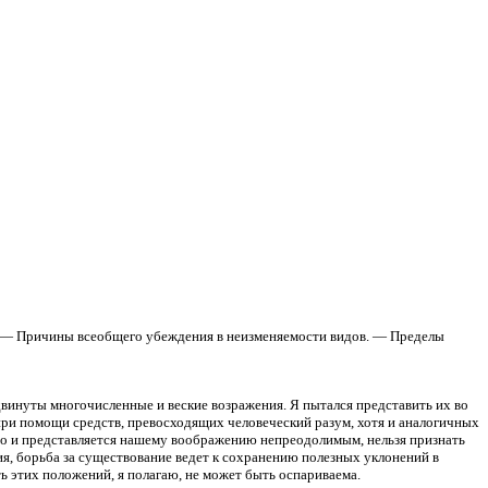
у. — Причины всеобщего убеждения в неизменяемости видов. — Пределы
винуты многочисленные и веские возражения. Я пытался представить их во
при помощи средств, превосходящих человеческий разум, хотя и аналогичных
 оно и представляется нашему воображению непреодолимым, нельзя признать
я, борьба за существование ведет к сохранению полезных уклонений в
ть этих положений, я полагаю, не может быть оспариваема.