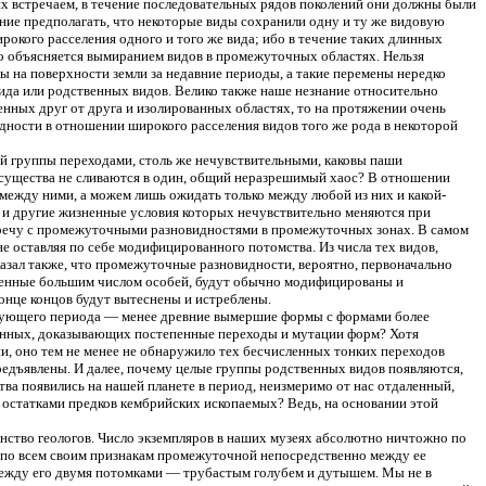
 их встречаем, в течение последовательных рядов поколений они должны были
вание предполагать, что некоторые виды сохранили одну и ту же видовую
рокого расселения одного и того же вида; ибо в течение таких длинных
о объясняется вымиранием видов в промежуточных областях. Нельзя
ны на поверхности земли за недавние периоды, а такие перемены нередко
 вида или родственных видов. Велико также наше незнание относительно
енных друг от друга и изолированных областях, то на протяжении очень
дности в отношении широкого расселения видов того же рода в некоторой
й группы переходами, столь же нечувствительными, каковы паши
 существа не сливаются в один, общий неразрешимый хаос? В отношении
между ними, а можем лишь ожидать только между любой из них и какой-
 и другие жизненные условия которых нечувствительно меняются при
стречу с промежуточными разновидностями в промежуточных зонах. В самом
е оставляя по себе модифицированного потомства. Из числа тех видов,
оказал также, что промежуточные разновидности, вероятно, первоначально
ленные большим числом особей, будут обычно модифицированы и
нце концов будут вытеснены и истреблены.
ледующего периода — менее древние вымершие формы с формами более
 данных, доказывающих постепенные переходы и мутации форм? Хотя
и, оно тем не менее не обнаружило тех бесчисленных тонких переходов
редъявлены. И далее, почему целые группы родственных видов появляются,
тва появились на нашей планете в период, неизмеримо от нас отдаленный,
 остатками предков кембрийских ископаемых? Ведь, на основании этой
инство геологов. Число экземпляров в наших музеях абсолютно ничтожно по
я по всем своим признакам промежуточной непосредственно между ее
между его двумя потомками — трубастым голубем и дутышем. Мы не в