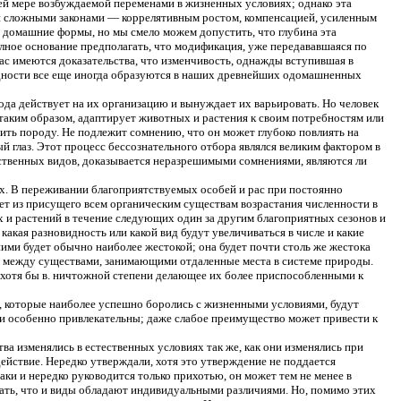
ей мере возбуждаемой переменами в жизненных условиях; однако эта
 и сложными законами — коррелятивным ростом, компенсацией, усиленным
домашние формы, но мы смело можем допустить, что глубина эта
олное основание предполагать, что модификация, уже передававшаяся по
ас имеются доказательства, что изменчивость, однажды вступившая в
видности все еще иногда образуются в наших древнейших одомашненных
ода действует на их организацию и вынуждает их варьировать. Но человек
 таким образом, адаптирует животных и растения к своим потребностям или
нить породу. Не подлежит сомнению, что он может глубоко повлиять на
 глаз. Этот процесс бессознательного отбора являлся великим фактором в
ественных видов, доказывается неразрешимыми сомнениями, являются ли
ях. В переживании благоприятствуемых особей и рас при постоянно
т из присущего всем органическим существам возрастания численности в
 и растений в течение следующих один за другим благоприятных сезонов и
акая разновидность или какой вид будут увеличиваться в числе и какие
ними будет обычно наиболее жестокой; она будет почти столь же жестока
й и между существами, занимающими отдаленные места в системе природы.
и хотя бы в. ничтожной степени делающее их более приспособленными к
, которые наиболее успешно боролись с жизненными условиями, будут
ли особенно привлекательны; даже слабое преимущество может привести к
ва изменялись в естественных условиях так же, как они изменялись при
ействие. Нередко утверждали, хотя это утверждение не поддается
аки и нередко руководится только прихотью, он может тем не менее в
цать, что и виды обладают индивидуальными различиями. Но, помимо этих