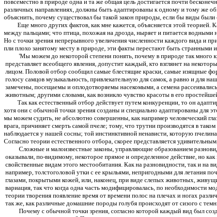
повсеместно в природе одна и та же общая цель достигается почти бесконе
различных направлениях, должны быть адаптированы к одному и тому же общ
объяснить, почему существовал бы такой закон природы, если бы виды были 
Еще много других фактов, как мне кажется, объясняется этой теорией. К
между пальцами; что птица, похожая на дрозда, ныряет и питается водными 
Но с точки зрения непрерывного увеличения численности каждого вида и пр
пли плохо занятому месту в природе, эти факты перестают быть странными и
'Мы можем до некоторой степени понять, почему в природе так много кр
представляет всеобщего явления, допустит каждый, кто взглянет на некото
лицом. Половой отбор сообщил самые блестящие краски, самые изящные форм
голосу самцов музыкальность, привлекательную для самок, а равно и для наш
замечены, посещаемы и оплодотворяемы насекомыми, а семена рассеивались 
животным; другими словами, как возникло чувство красоты в его простейшей 
Так как естественный отбор действует путем конкуренции, то он адапти
хотя они с обычной точки зрения созданы и специально адаптированы для эт
мы можем судить, не абсолютно совершенны, как например человеческий глаз
врага, причиняет смерть самой пчеле; тому, что трутни производятся в так
наблюдается у нашей сосны; той инстинктивной ненависти, которую пчелина
Согласно теории естественного отбора, скорее представляется удивительны
Сложные и малоизвестные законы, управляющие образованием разновидн
оказывали, по-видимому, некоторое прямое и определенное действие, но как
свойственные видам этого местообитания. Как на разновидности, так и на в
например, толстоголовой утки с ее крыльями, непригодными для летания почт
глазами, покрытыми кожей, или, наконец, при виде слепых животных, живущ
вариация, так что когда одна часть модифицировалась, по необходимости мо
теории творения появление время от времени полос на плечах и ногах различ
так же, как различные домашние породы голубя происходят от сизого с тем
Почему с обычной точки зрения, согласно которой каждый вид был созда