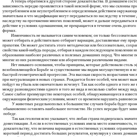
А теперь обратимся к другой стороне доказательства. В домашнем сос
зависимость нередко проявляется в такой неясной форме, что мы склонны 
употреблением или неупотреблением и определенным действием окружающих
значительна и что модификации могут передаваться по наследству в течение
наследству на протяжении многих поколений, может и дальше передаваться н
действие в условиях одомашнения, не прекращается в течение очень долгог
формах.
Изменчивость не вызывается самим человеком; он только бессознательн
может отбирать и действительно отбирает вариации, доставляемые ему приро
прихотям. Он может достигать этого методически или бессознательно, сохра
свойства какой-нибудь породы, отбирая в каждом последующем поколении инд
образовании наиболее различных и полезных домашних пород. Что многие по
многие из них разновидностями или аборигенными различными видами.
Нет никакого основания, чтобы принципы, которые действовали столь э
возобновляющейся Борьбе за существование мы видим могущественную и все
быстрой геометрической прогрессии. Эта высокая скорость возрастания чи
при натурализации в новых странах. Рождается более особей, чем может выжи
пойдут на убыль или окончательно исчезнут. Так как особи одного и того ж
между разновидностями одного и того же вида и несколько слабее между ви
Самое слабое преимущество некоторых особей, обнаруживающееся в известном
окружающим физическим условиям, может со временем нарушить равновеси
У животных раздельнополых в большинстве случаев борьба будет прои
обыкновенно оставлять наибольшее потомство. Но успех нередко будет зав
победе.
Так как геология ясно указывает, что любая страна подвергалась значи
доместикации. А если в естественных условиях имела место изменчивость, т
доказательству, что величина вариации в естественных условиях ограничива
короткий период достигать больших результатов, кумулируя у своих домашн