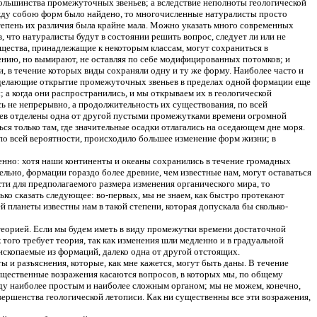
большинства промежуточных звеньев; а вследствие неполноты геологической
ежду собою форм было найдено, то многочисленные натуралисты просто
тепень их различия была крайне мала. Можно указать много современных
, что натуралисты будут в состоянии решить вопрос, следует ли или не
ущества, принадлежащие к некоторым классам, могут сохраниться в
ению, но вымирают, не оставляя по себе модифицированных потомков; и
, в течение которых виды сохраняли одну и ту же форму. Наиболее часто и
 делающие открытие промежуточных звеньев в пределах одной формации еще
а когда они распространились, и мы открываем их в геологической
ь не непрерывно, а продолжительность их существования, по всей
аев отделены одна от другой пустыми промежутками времени огромной
ся только там, где значительные осадки отлагались на оседающем дне моря.
по всей вероятности, происходило большее изменение форм жизни; в
менно: хотя наши континенты и океаны сохранились в течение громадных
льно, формации гораздо более древние, чем известные нам, могут оставаться
сти для предполагаемого размера изменения органического мира, то
ько сказать следующее: во-первых, мы не знаем, как быстро протекают
й планеты известны нам в такой степени, которая допускала бы сколько-
й теорией. Если мы будем иметь в виду промежутки времени достаточной
 того требует теория, так как изменения шли медленно и в градуальной
ископаемые из формаций, далеко одна от другой отстоящих.
ы и разъяснения, которые, как мне кажется, могут быть даны. В течение
существенные возражения касаются вопросов, в которых мы, по общему
ду наиболее простым и наиболее сложным органом; мы не можем, конечно,
вершенства геологической летописи. Как
ни
существенны все эти возражения,