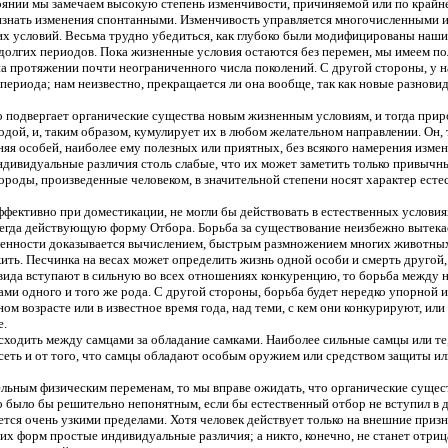
тоянии мы замечаем высокую степень изменчивости, причиняемой или по крайн
признать изменения спонтанными. Изменчивость управляется многочисленными
 условий. Весьма трудно убедиться, как глубоко были модифицированы наши 
 долгих периодов. Пока жизненные условия остаются без перемен, мы имеем п
а протяжении почти неограниченного числа поколений. С другой стороны, у н
о периода; нам неизвестно, прекращается ли она вообще, так как новые разно
о подвергает органические существа новым жизненным условиям, и тогда прир
дой, и, таким образом, кумулирует их в любом желательном направлении. Он,
няя особей, наиболее ему полезных или приятных, без всякого намерения изме
ивидуальные различия столь слабые, что их может заметить только привычный
роды, произведенные человеком, в значительной степени носят характер ест
ффективно при доместикации, не могли бы действовать в естественных услови
гда действующую форму Отбора. Борьба за существование неизбежно вытекае
сленности доказывается вычислением, быстрым размножением многих животных
ть. Песчинка на весах может определить жизнь одной особи и смерть другой, к
е вида вступают в сильную во всех отношениях конкуренцию, то борьба между 
дами одного и того же рода. С другой стороны, борьба будет нередко упорно
 возрасте или в известное время года, над теми, с кем они конкурируют, ил
е.
сходить между самцами за обладание самками. Наиболее сильные самцы или те
исеть и от того, что самцы обладают особым оружием или средством защиты и
тельным физическим переменам, то мы вправе ожидать, что органические сущест
о было бы решительно непонятным, если бы естественный отбор не вступил в д
ется очень узкими пределами. Хотя человек действует только на внешние призн
их форм простые индивидуальные различия; а никто, конечно, не станет отри