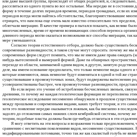
или даже высшей группы, происходят от общих родителей, и, следовательно,
расселиться из одного пункта во все остальные. Мы нередко не в состоянии 
форму в течение долгих периодов времени, периодов громадных, если их изм
периодов всегда могли найтись обстоятельства, благоприятствовавшие мно
отрицать, что нам пока еще очень мало известно относительно тех пределов
облегчали миграцию. В качестве примера я пытался показать, как велико был
многочисленных, время от времени возникающих способов переноса организм
длинного периода могли оказаться возможными все способы миграции, так к
мере уменьшаются.
Согласно теории естественного отбора, должно было существовать бе
современные разновидности; в таком случае могут спросить: почему же мы
современных форм следует помнить, что мы не имеем даже права ожидать (з
нибудь вытесненной и вымершей формой. Даже па обширных пространствах, 
переходе из области, занимаемой одним видом, в другую, занятую родствен
деле, мы имеем основание предполагать, что только немногие виды одного и
которые изменяются, лишь немногие будут изменяться в одной и той же стра
существовавшие в промежуточных зонах, будут подвержены вытеснению род
усовершенствованы быстрее, чем промежуточные разновидности, представле
Но если верно это учение об истреблении бесчисленных звеньев, свя
древними, то почему же каждая геологическая формация не переполнена эт
геологическое исследование несомненно обнаружило в прошлом существован
между прошлыми и современными видами, каких требует теория; и это самое
хотя это появление нередко оказывается ложным, как бы внезапно в последов
задолго до отложения самых нижних слоев кембрийской системы, почему же
теории, подобные пласты должны были где-нибудь отлагаться в эти отдаленн
Я могу ответить на эти вопросы и возражения только предположением, 
сравнению с несметными поколениями видов, несомненно существовавших. Р
модифицированными потомками, точно так же как скалистый голубь не явля