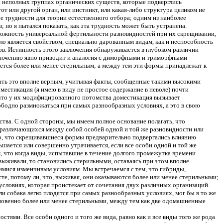
и неполных группах органических существ, которые подверглись
 или другой орган, или инстинкт, или какая-либо структура целиком не
 трудности для теории естественного отбора; одним из наиболее
 но я пытался показать, как эта трудность может быть устранена.
оложность универсальной фертильности разновидностей при их скрещивании,
ало является свойством, специально дарованным видам, как и неспособность
в. Истинность этого заключения обнаруживается в глубоком различии
е заключению явно приводит и аналогия с диморфными и триморфными
ается более или менее стерильным; а между тем эти формы принадлежат к
знать это вполне верным, учитывая факты, сообщенные такими высокими
местикация (я имею в виду не простое содержание в неволе) почти
, что у их модифицированного потомства доместикация вызывает
бодно размножаться при самых разнообразных условиях, а это в свою
тва. С одной стороны, мы имеем полное основание полагать, что
 различающихся между собой особей одной и той же разновидности или
го, что скрещивавшиеся формы предварительно подвергались влиянию
ьшается или совершенно утрачивается, если все особи одной и той же
, что когда виды, испытавшие в течение долгого промежутка времени
выживали, то становились стерильными, оставаясь при этом вполне
шимися изменчивым условиям. Мы встречаемся с тем, что гибриды,
те, потому ли, что, выживая, они оказываются более или менее стерильными;
условиях, которая проистекает от сочетания двух различных организаций.
ли собака легко плодятся при самых разнообразных условиях, мог бы в то же
кновенно более или менее стерильными, между тем как две одомашненные
ями. Все особи одного и того же вида, равно как и все виды того же рода