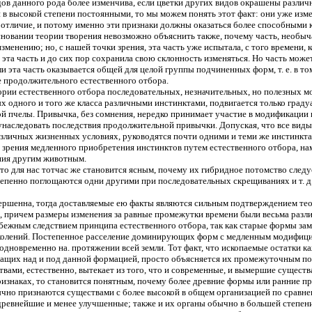
дов данного рода более изменчива, если цветки других видов окрашены различн
 высокой степени постоянными, то мы можем понять этот факт: они уже изменя
е отличие, и потому именно эти признаки должны оказаться более способными
новании теории творения невозможно объяснить также, почему часть, необычай
изменению; но, с нашей точки зрения, эта часть уже испытала, с того времени,
эта часть и до сих пор сохранила свою склонность изменяться. Но часть мож
ли эта часть оказывается общей для целой группы подчиненных форм, т. е. в том
е продолжительного естественного отбора.
теории естественного отбора последовательных, незначительных, но полезных 
 одного и того же класса различными инстинктами, подвигается только градуа
пчелы. Привычка, без сомнения, нередко принимает участие в модификации ин
унаследовать последствия продолжительной привычки. Допуская, что все виды
различных жизненных условиях, руководятся почти одними и теми же инстинк
ки зрения медленного приобретения инстинктов путем естественного отбора, н
ания другим животным.
 для нас тотчас же становится ясным, почему их гибридное потомство следуе
степенно поглощаются одни другими при последовательных скрещиваниях и т. 
овершенна, тогда доставляемые ею факты являются сильным подтверждением 
, причем размеры изменения за равные промежутки времени были весьма разл
збежным следствием принципа естественного отбора, так как старые формы 
околений. Постепенное расселение доминирующих форм с медленным модифицир
дновременно на. протяжении всей земли. Тот факт, что ископаемые остатки к
щих над и под данной формацией, просто объясняется их промежуточным пол
ами, естественно, вытекает из того, что и современные, и вымершие существа
ризнаках, то становится понятным, почему более древние формы или ранние 
 признаются существами с более высокой в общем организацией по сравнен
ревнейшие и менее улучшенные; также и их органы обычно в большей степен