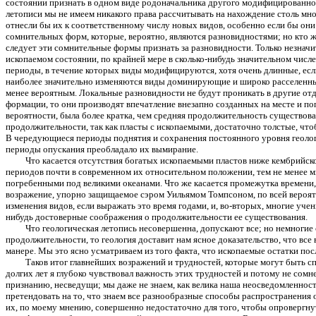
состоянии признать в одном виде родоначальника другого модифицированног
летописи мы не имеем никакого права рассчитывать на нахождение столь мн
отнесли бы их к соответственному числу новых видов, особенно если бы он
сомнительных форм, которые, вероятно, являются разновидностями; но кто же
следует эти сомнительные формы признать за разновидности. Только незначи
ископаемом состоянии, по крайней мере в сколько-нибудь значительном чис
периоды, в течение которых виды модифицируются, хотя очень длинные, если
наиболее значительно изменяются виды доминирующие и широко расселенны
менее вероятным. Локальные разновидности не будут проникать в другие от
формации, то они производят впечатление внезапно созданных на месте и п
вероятности, была более кратка, чем средняя продолжительность существо
продолжительности, так как пласты с ископаемыми, достаточно толстые, чтоб
В чередующиеся периоды поднятия и сохранения постоянного уровня геологи
периоды опускания преобладало их вымирание.
Что касается отсутствия богатых ископаемыми пластов ниже кембрийской
периодов почти в современном их относительном положении, тем не менее мы
погребенными под великими океанами. Что же касается промежутка времени, к
возражение, упорно защищаемое сэром Уильямом Томпсоном, по всей вероятно
изменения видов, если выражать это время годами, и, во-вторых, многие уче
нибудь достоверные соображения о продолжительности ее существования.
Что геологическая летопись несовершенна, допускают все; но немногие 
продолжительности, то геология доставит нам ясное доказательство, что все 
манере. Мы это ясно усматриваем из того факта, что ископаемые остатки по
Таков итог главнейших возражений и трудностей, которые могут быть сп
долгих лет я глубоко чувствовал важность этих трудностей и потому не сом
признанию, несведущи; мы даже не знаем, как велика наша неосведомленнос
претендовать на то, что знаем все разнообразные способы распространения 
их, по моему мнению, совершенно недостаточно для того, чтобы опроверг