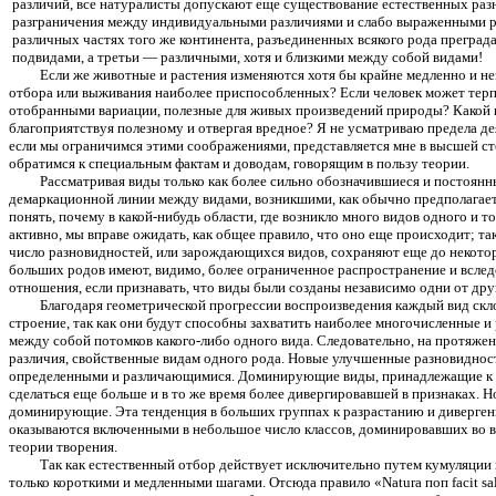
различий, все натуралисты допускают еще существование естественных раз
разграничения между индивидуальными различиями и слабо выраженными ра
различных частях того же континента, разъединенных всякого рода прегра
подвидами, а третьи — различными, хотя и близкими между собой видами!
Если же животные и растения изменяются хотя бы крайне медленно и не
отбора или выживания наиболее приспособленных? Если человек может терпе
отобранными вариации, полезные для живых произведений природы? Какой п
благоприятствуя полезному и отвергая вредное? Я не усматриваю предела 
если мы ограничимся этими соображениями, представляется мне в высшей сте
обратимся к специальным фактам и доводам, говорящим в пользу теории.
Рассматривая виды только как более сильно обозначившиеся и постоянн
демаркационной линии между видами, возникшими, как обычно предполагает
понять, почему в какой-нибудь области, где возникло много видов одного и т
активно, мы вправе ожидать, как общее правило, что оно еще происходит; т
число разновидностей, или зарождающихся видов, сохраняют еще до некотор
больших родов имеют, видимо, более ограниченное распространение и всле
отношения, если признавать, что виды были созданы независимо одни от дру
Благодаря геометрической прогрессии воспроизведения каждый вид скло
строение, так как они будут способны захватить наиболее многочисленные 
между собой потомков какого-либо одного вида. Следовательно, на протяже
различия, свойственные видам одного рода. Новые улучшенные разновидност
определенными и различающимися. Доминирующие виды, принадлежащие к бо
сделаться еще больше и в то же время более дивергировавшей в признаках. 
доминирующие. Эта тенденция в больших группах к разрастанию и диверген
оказываются включенными в небольшое число классов, доминировавших во вс
теории творения.
Так как естественный отбор действует исключительно путем кумуляции
только короткими и медленными шагами. Отсюда правило «
Natura
поп
facit
sa