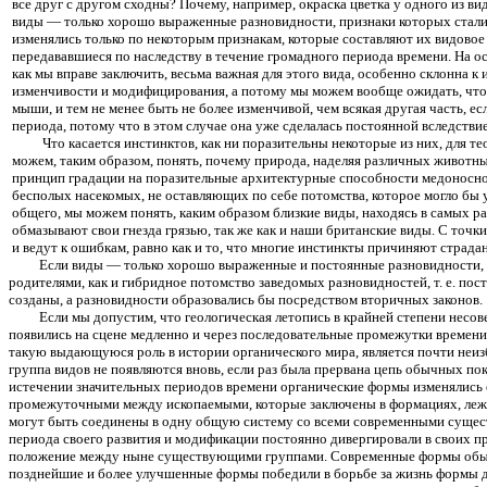
все друг с другом сходны? Почему, например, окраска цветка у одного из ви
виды — только хорошо выраженные разновидности, признаки которых стали в
изменялись только по некоторым признакам, которые составляют их видово
передававшиеся по наследству в течение громадного периода времени. На ос
как мы вправе заключить, весьма важная для этого вида, особенно склонна к 
изменчивости и модифицирования, а потому мы можем вообще ожидать, что 
мыши, и тем не менее быть не более изменчивой, чем всякая другая часть, ес
периода, потому что в этом случае она уже сделалась постоянной вследстви
Что касается инстинктов, как ни поразительны некоторые из них, для 
можем, таким образом, понять, почему природа, наделяя различных животных
принцип градации на поразительные архитектурные способности медоносной 
бесполых насекомых, не оставляющих по себе потомства, которое могло бы 
общего, мы можем понять, каким образом близкие виды, находясь в самых 
обмазывают свои гнезда грязью, так же как и наши британские виды. С точ
и ведут к ошибкам, равно как и то, что многие инстинкты причиняют страд
Если виды — только хорошо выраженные и постоянные разновидности, то
родителями, как и гибридное потомство заведомых разновидностей, т. е. по
созданы, а разновидности образовались бы посредством вторичных законов.
Если мы допустим, что геологическая летопись в крайней степени нес
появились на сцене медленно и через последовательные промежутки времени
такую выдающуюся роль в истории органического мира, является почти неи
группа видов не появляются вновь, если раз была прервана цепь обычных п
истечении значительных периодов времени органические формы изменялись о
промежуточными между ископаемыми, которые заключены в формациях, лежа
могут быть соединены в одну общую систему со всеми современными существ
периода своего развития и модификации постоянно дивергировали в своих п
положение между ныне существующими группами. Современные формы обычно
позднейшие и более улучшенные формы победили в борьбе за жизнь формы д