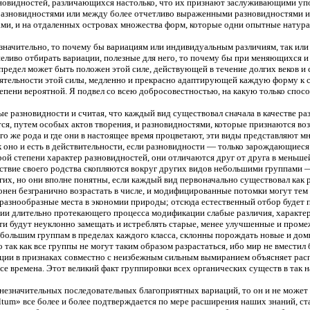
новидностей, различающихся настолько, что их признают заслуживающими упо
зновидностями или между более отчетливо выраженными разновидностями и п
дами, и на отдаленных островах множества форм, которые одни опытные нату
значительно, то почему бы вариациям или индивидуальным различиям, так или 
ливо отбирать вариации, полезные для него, то почему бы при меняющихся и 
редел может быть положен этой силе, действующей в течение долгих веков и
деятельности этой силы, медленно и прекрасно адаптирующей каждую форму к
пени вероятной. Я подвел со всею добросовестностью, на какую только спосо
ые разновидности и считая, что каждый вид существовал сначала в качестве 
ся, путем особых актов творения, и разновидностями, которые признаются во
ого же рода и где они в настоящее время процветают, эти виды представляют м
ак оно и есть в действительности, если разновидности — только зарождающие
ой степени характер разновидностей, они отличаются друг от друга в меньшей
дствие своего родства скопляются вокруг других видов небольшими группами
гих, но они вполне понятны, если каждый вид первоначально существовал как 
нен безгранично возрастать в числе, и модифицированные потомки могут тем л
и разнообразные места в экономии природы; отсюда естественный отбор будет
нии длительно протекающего процесса модификации слабые различия, характер
и будут неуклонно замещать и истреблять старые, менее улучшенные и проме
льшим группам в пределах каждого класса, склонны порождать новые и дом
Но так как все группы не могут таким образом разрастаться, ибо мир не вмес
ции в признаках совместно с неизбежным сильным вымиранием объясняет рас
е времена. Этот великий факт группировки всех органических существ в так
 незначительных последовательных благоприятных вариаций, то он и не может
ltum
» все более и более подтверждается по мере расширения наших знаний, с