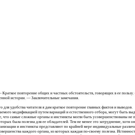
— Краткое повторение общих и частных обстоятельств, говорящих в ее польз
венной истории. — Заключительные замечания.
то для удобства читателя я дам краткое повторение главных фактов и выводов.
емого модификацией путем вариаций и естественного отбора, могут быть выд
ебе, что самые сложные органы и инстинкты могли быть усовершенствованы не 
оторых была полезна для ее обладателей. Тем не менее это затруднение, хотя
ганизации и инстинкты представляют по крайней мере индивидуальные различи
совершенства каждого органа, из которых каждая по-своему полезна. Истиннос