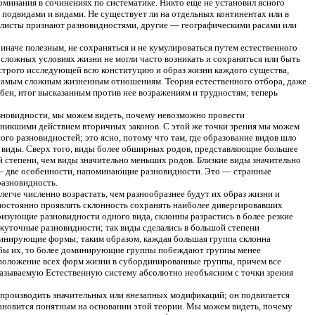
минания в сочинениях по систематике. Никто еще не установил ясного
одвидами и видами. Не существует ли на отдельных континентах или в
ралисты признают разновидностями, другие — географическими расами или
иначе полезным, не сохраняться и не кумулироваться путем естественного
сложных условиях жизни не могли часто возникать и сохраняться или быть
 строго исследующей всю конституцию и образ жизни каждого существа,
 самым сложным жизненным отношениям. Теория естественного отбора, даже
бен, итог высказанным против нее возражениям и трудностям; теперь
разновидности, мы можем видеть, почему невозможно провести
зникшими действием вторичных законов. С этой же точки зрения мы можем
ного разновидностей; это ясно, потому что там, где образование видов шло
ся виды. Сверх того, виды более обширных родов, представляющие большее
 степени, чем виды значительно меньших родов. Близкие виды значительно
 — две особенности, напоминающие разновидности. Это — странные
разновидность.
егче численно возрастать, чем разнообразнее будут их образ жизни и
 постоянно проявлять склонность сохранять наиболее дивергировавших
изующие разновидности одного вида, склонны разрастись в более резкие
жуточные разновидности; так виды сделались в большой степени
инирующие формы; таким образом, каждая большая группа склонна
тил бы их, то более доминирующие группы побеждают группы менее
положение всех форм жизни в субординированные группы, причем все
 называемую Естественную систему абсолютно необъясним с точки зрения
 производить значительных или внезапных модификаций; он подвигается
тановится понятным на основании этой теории. Мы можем видеть, почему